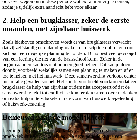
ook overwegen om in deze periode wat extra uren vrij te nemen,
zodat je tijdelijk extra aandacht hebt voor elkaar.
2. Help een brugklasser, zeker de eerste
maanden, met zijn/haar huiswerk
Zoals hierboven omschreven wordt er van brugklassers verwacht
dat zij zelfstandig een planning maken en discipline opbrengen om
zich aan een degelijke planning te houden. Dit is best veel gevraagd
van een leerling die net van de basisschool komt. Zeker in de
beginmaanden kan toezicht houden goed helpen. Dit kan je doen
door bijvoorbeeld wekelijks samen een planning te maken en af en
toe te helpen met het huiswerk. Deze samenwerking verloopt echter
niet in alle gevallen soepel. Het kan bijvoorbeeld voorkomen dat een
brugklasser de hulp van zijn/haar ouders niet accepteert of dat de
samenwerking leidt tot conflict. Je kunt er dan samen over nadenken
om extra hulp in te schakelen in de vorm van huiswerkbegeleiding
of huiswerk-coaching.
Benieuwd naar de mogelijkheden?
Leerlingen bij Online Huiswerkklas volgen altijd eerst een
proefweek huiswerkbegeleiding. Na deze periode kun je een