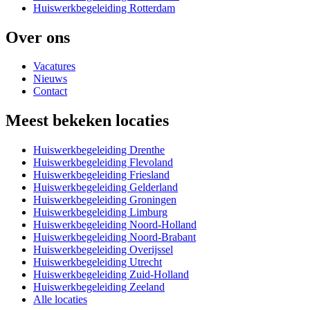
Huiswerkbegeleiding Rotterdam
Over ons
Vacatures
Nieuws
Contact
Meest bekeken locaties
Huiswerkbegeleiding Drenthe
Huiswerkbegeleiding Flevoland
Huiswerkbegeleiding Friesland
Huiswerkbegeleiding Gelderland
Huiswerkbegeleiding Groningen
Huiswerkbegeleiding Limburg
Huiswerkbegeleiding Noord-Holland
Huiswerkbegeleiding Noord-Brabant
Huiswerkbegeleiding Overijssel
Huiswerkbegeleiding Utrecht
Huiswerkbegeleiding Zuid-Holland
Huiswerkbegeleiding Zeeland
Alle locaties