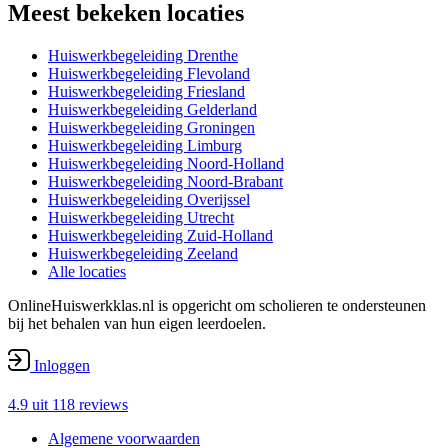
Meest bekeken locaties
Huiswerkbegeleiding Drenthe
Huiswerkbegeleiding Flevoland
Huiswerkbegeleiding Friesland
Huiswerkbegeleiding Gelderland
Huiswerkbegeleiding Groningen
Huiswerkbegeleiding Limburg
Huiswerkbegeleiding Noord-Holland
Huiswerkbegeleiding Noord-Brabant
Huiswerkbegeleiding Overijssel
Huiswerkbegeleiding Utrecht
Huiswerkbegeleiding Zuid-Holland
Huiswerkbegeleiding Zeeland
Alle locaties
OnlineHuiswerkklas.nl is opgericht om scholieren te ondersteunen
bij het behalen van hun eigen leerdoelen.
Inloggen
4.9 uit
118 reviews
Algemene voorwaarden