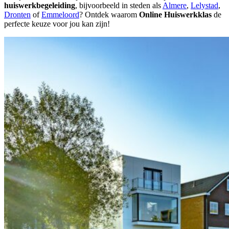
huiswerkbegeleiding
, bijvoorbeeld in steden als
Almere
,
Lelystad
,
Dronten
of
Emmeloord
? Ontdek waarom
Online Huiswerkklas
de
perfecte keuze voor jou kan zijn!