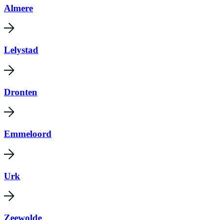
Almere
Lelystad
Dronten
Emmeloord
Urk
Zeewolde