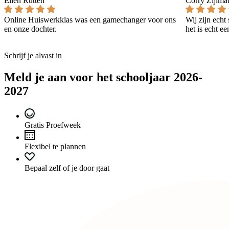
Ellen Rutten
Corry Zijlma
Online Huiswerkklas was een gamechanger voor ons
Wij zijn echt
en onze dochter.
het is echt e
Schrijf je alvast in
Meld je aan voor het schooljaar 2026-
2027
Gratis Proefweek
Flexibel te plannen
Bepaal zelf of je door gaat