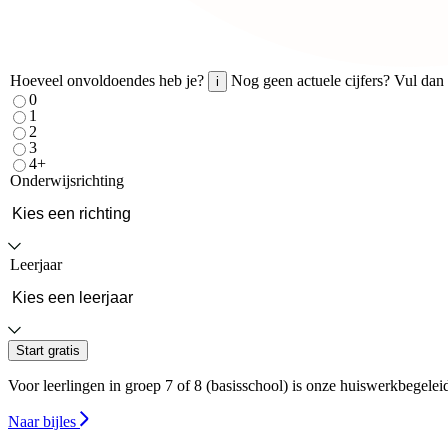
Hoeveel onvoldoendes heb je?
Nog geen actuele cijfers? Vul dan 
i
0
1
2
3
4+
Onderwijsrichting
Leerjaar
Start gratis
Voor leerlingen in groep 7 of 8 (basisschool) is onze huiswerkbegeleidin
Naar bijles