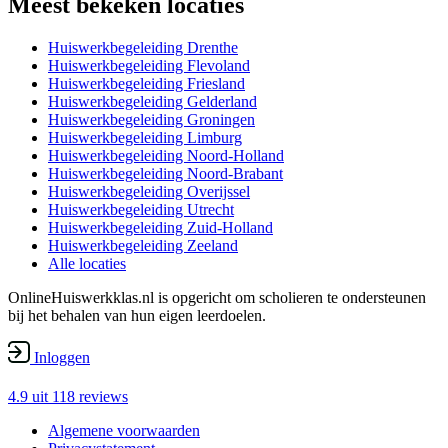
Meest bekeken locaties
Huiswerkbegeleiding Drenthe
Huiswerkbegeleiding Flevoland
Huiswerkbegeleiding Friesland
Huiswerkbegeleiding Gelderland
Huiswerkbegeleiding Groningen
Huiswerkbegeleiding Limburg
Huiswerkbegeleiding Noord-Holland
Huiswerkbegeleiding Noord-Brabant
Huiswerkbegeleiding Overijssel
Huiswerkbegeleiding Utrecht
Huiswerkbegeleiding Zuid-Holland
Huiswerkbegeleiding Zeeland
Alle locaties
OnlineHuiswerkklas.nl is opgericht om scholieren te ondersteunen
bij het behalen van hun eigen leerdoelen.
Inloggen
4.9 uit
118 reviews
Algemene voorwaarden