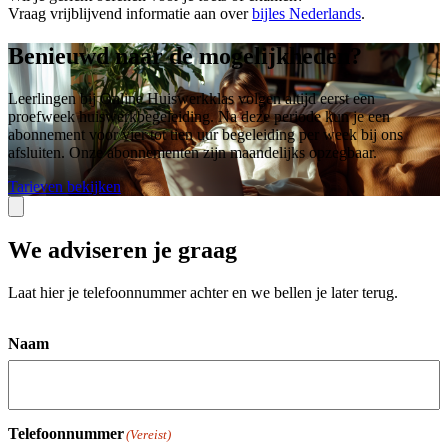
Vraag vrijblijvend informatie aan over
bijles Nederlands
.
Benieuwd naar de mogelijkheden?
Leerlingen bij Online Huiswerkklas volgen altijd eerst een
proefweek huiswerkbegeleiding. Na deze periode kun je een
abonnement voor vier tot tien uur begeleiding per week bij ons
afsluiten. Onze abonnementen zijn maandelijks opzegbaar.
Tarieven bekijken
We adviseren je graag
Laat hier je telefoonnummer achter en we bellen je later terug.
Naam
Telefoonnummer
(Vereist)