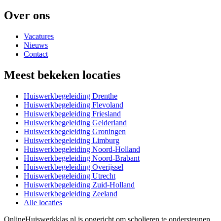
Over ons
Vacatures
Nieuws
Contact
Meest bekeken locaties
Huiswerkbegeleiding Drenthe
Huiswerkbegeleiding Flevoland
Huiswerkbegeleiding Friesland
Huiswerkbegeleiding Gelderland
Huiswerkbegeleiding Groningen
Huiswerkbegeleiding Limburg
Huiswerkbegeleiding Noord-Holland
Huiswerkbegeleiding Noord-Brabant
Huiswerkbegeleiding Overijssel
Huiswerkbegeleiding Utrecht
Huiswerkbegeleiding Zuid-Holland
Huiswerkbegeleiding Zeeland
Alle locaties
OnlineHuiswerkklas.nl is opgericht om scholieren te ondersteunen