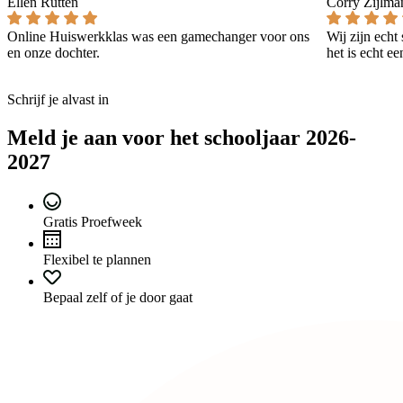
Ellen Rutten
Corry Zijlma
Online Huiswerkklas was een gamechanger voor ons
Wij zijn echt
en onze dochter.
het is echt e
Schrijf je alvast in
Meld je aan voor het schooljaar 2026-
2027
Gratis Proefweek
Flexibel te plannen
Bepaal zelf of je door gaat