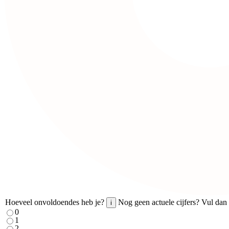
Hoeveel onvoldoendes heb je?
Nog geen actuele cijfers? Vul dan 
i
0
1
2