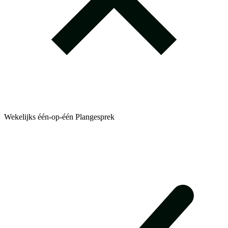
Wekelijks één-op-één Plangesprek