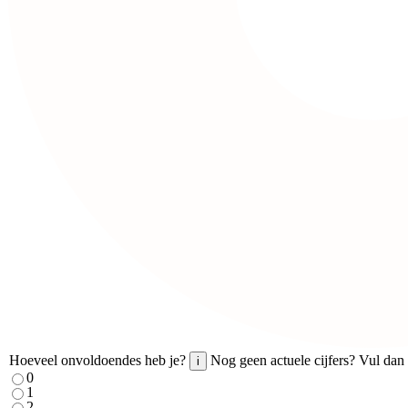
Hoeveel onvoldoendes heb je?
Nog geen actuele cijfers? Vul dan 
i
0
1
2