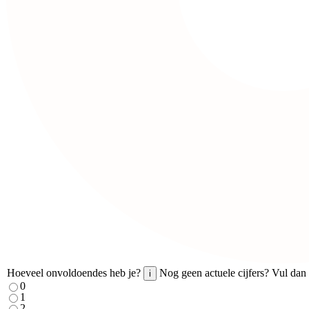
Hoeveel onvoldoendes heb je?
Nog geen actuele cijfers? Vul dan 
i
0
1
2