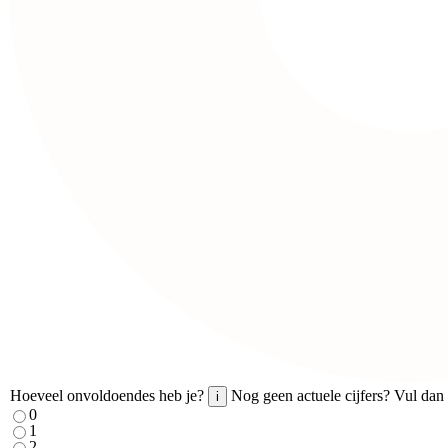
Hoeveel onvoldoendes heb je?
Nog geen actuele cijfers? Vul dan 
i
0
1
2